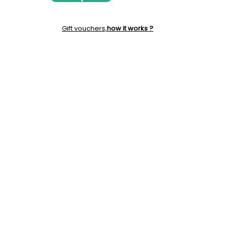
Gift vouchers,
how it works ?
06 29 11 80 63
contact@evasionaunaturel.com
142 Place du Habert Saint Michel Saint
Bernard du Touvet
38660 PLATEAU DES PETITES ROCHES
FRANCE
Charter