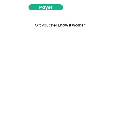
Payer
Gift vouchers,
how it works ?
06 29 11 80 63
contact@evasionaunaturel.com
142 Place du Habert Saint Michel Saint
Bernard du Touvet
38660 PLATEAU DES PETITES ROCHES
FRANCE