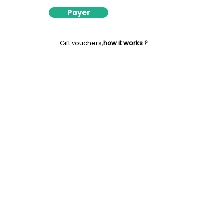
Payer
Gift vouchers,
how it works ?
06 29 11 80 63
contact@evasionaunaturel.com
142 Place du Habert Saint Michel Saint
Bernard du Touvet
38660 PLATEAU DES PETITES ROCHES
FRANCE